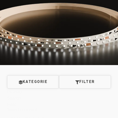
KATEGORIE
FILTER
Product
Search
Field
Search content