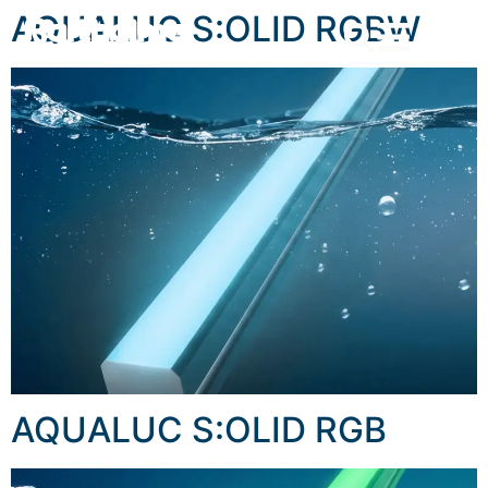
content
AQUALUC S:OLID RGBW
AQUALUC S:OLID RGB