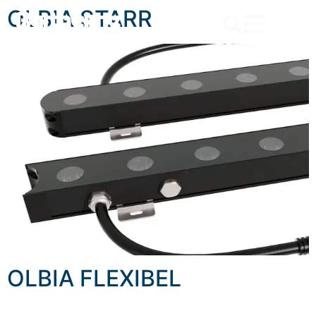
content
OLBIA STARR
OLBIA FLEXIBEL