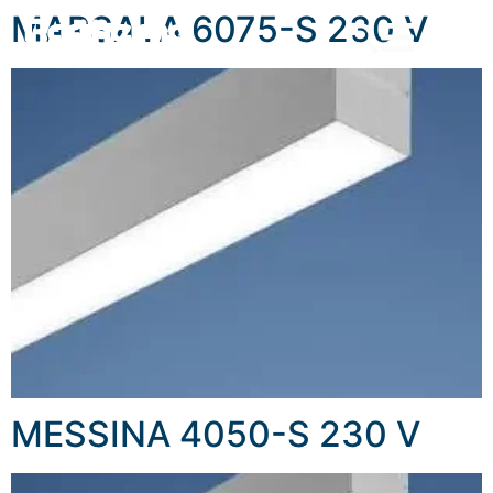
content
MARSALA 6075-S 230 V
MESSINA 4050-S 230 V