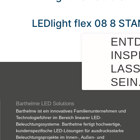
LEDlight flex 08 8 S
ENT
INSP
LASS
SEIN
Barthelme LED Solutions
Barthelme ist ein innovatives Familienunternehmen und
Technologieführer im Bereich linearer LED-
Beleuchtungssysteme. Barthelme fertigt hochwertige,
kundenspezifische LED-Lösungen für ausdrucksstarke
Beleuchtungsprojekte im Innen-, Außen- und