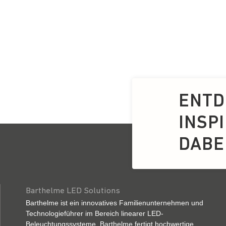
ENTD
INSP
DABEI
Barthelme LED Solutions
Barthelme ist ein innovatives Familienunternehmen und
Technologieführer im Bereich linearer LED-
Beleuchtungssysteme. Barthelme fertigt hochwertige,