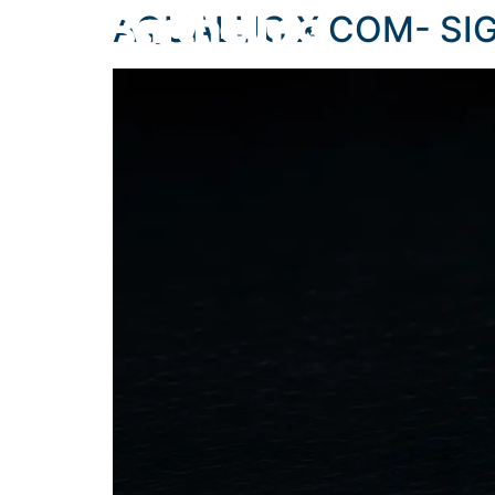
content
AQUALUC X COM- SIG