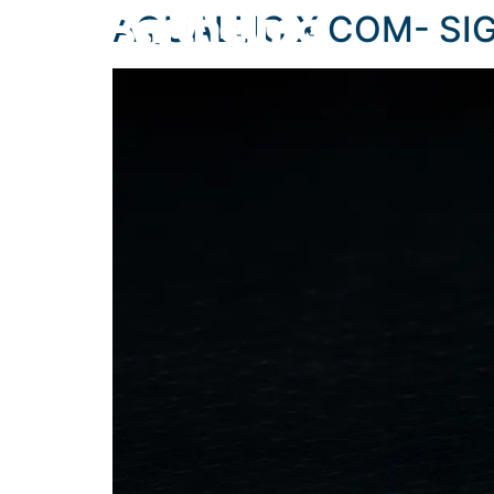
content
AQUALUC X COM- SIG