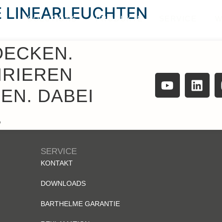
E LINEARLEUCHTEN
SOLUTIONS
PRODUKTE
SERVICE
W
DECKEN.
IRIEREN
EN. DABEI
.
SERVICE
KONTAKT
DOWNLOADS
BARTHELME GARANTIE