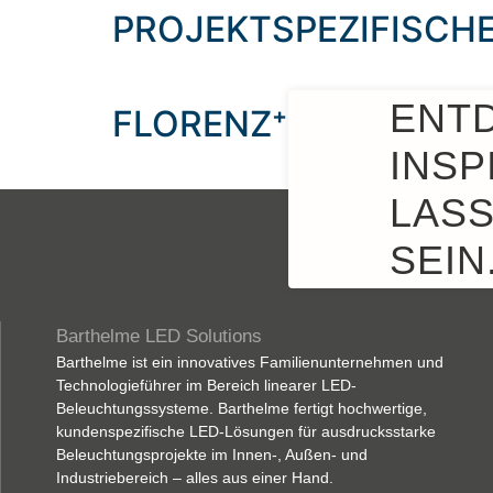
content
PROJEKTSPEZIFISCH
ENT
FLORENZ⁺ 4050 BE
INSP
LASS
SEIN
Barthelme LED Solutions
Barthelme ist ein innovatives Familienunternehmen und
Technologieführer im Bereich linearer LED-
Beleuchtungssysteme. Barthelme fertigt hochwertige,
kundenspezifische LED-Lösungen für ausdrucksstarke
Beleuchtungsprojekte im Innen-, Außen- und
Industriebereich – alles aus einer Hand.