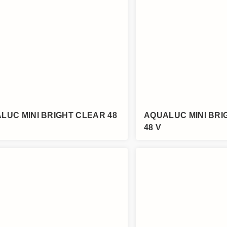
LUC MINI BRIGHT CLEAR 48
AQUALUC MINI BRI
48 V