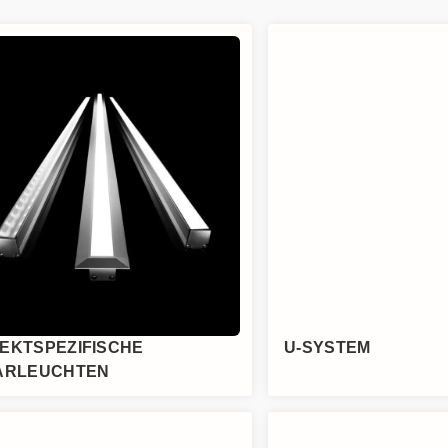
EKTSPEZIFISCHE
U-SYSTEM
ARLEUCHTEN