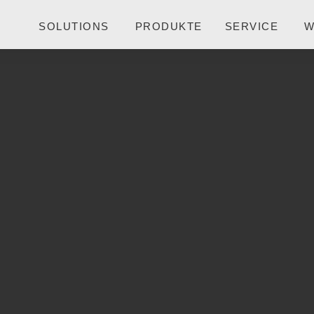
SOLUTIONS
PRODUKTE
SERVICE
W