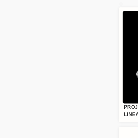
PROJ
LINE