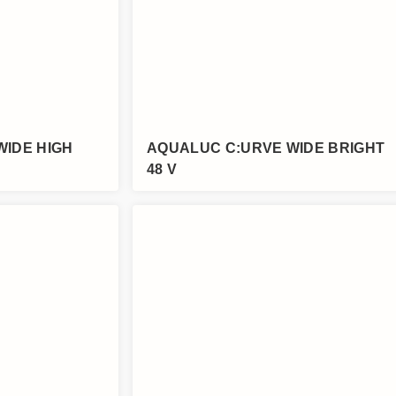
WIDE HIGH
AQUALUC C:URVE WIDE BRIGHT
48 V