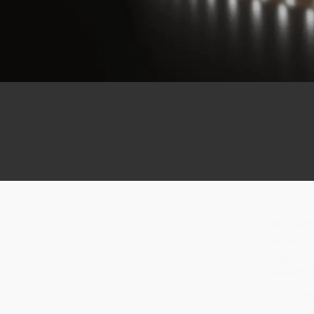
Product
Search
Field
Search 