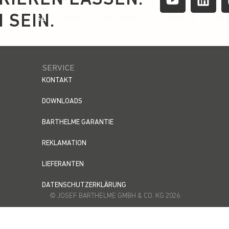
 SEIN.
SOLUTIONS
PRODUKTE
SERVICE
WI
SERVICE
KONTAKT
DOWNLOADS
BARTHELME GARANTIE
REKLAMATION
LIEFERANTEN
DATENSCHUTZERKLÄRUNG
© JOSEF BARTHELME GMBH & CO. KG 2026